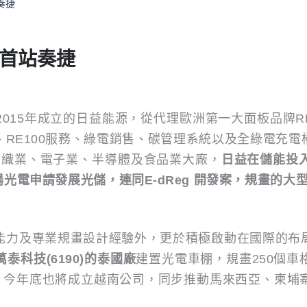
奏捷
國首站奏捷
015年成立的日益能源，從代理歐洲第一大面板品牌R
RE100服務、綠電銷售、碳管理系統以及全綠電充
紡織業、電子業、半導體及食品業大廠，
日益在儲能投
光電申請發展光儲，連同E-dReg 開發案，規畫的大
能力及專業規畫設計經驗外，更於積極啟動在國際的布
萬泰科技(6190)的泰國廠
建置光電車棚，規畫250個
噸 。今年底也將成立越南公司，同步推動馬來西亞、柬