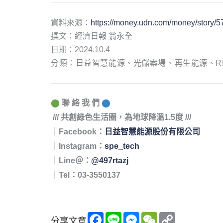
資料來源：
https://money.udn.com/money/story/
撰文：經濟日報 翁永全
日期：2024.10.4
分類：
日益智慧能源、光儲案場、再生能源、R
⬤
聯 絡 我 們
⬤
/// 共創綠色生活圈，為地球降溫1.5度 ///
｜Facebook：
日益智慧能源股份有限公司
｜
Instagram：
spe_tech
｜Line＠：
@497rtazj
｜Tel：03-3550137
F
L
M
W
C
分享文章