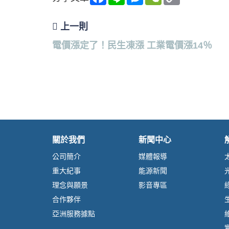
a
i
e
e
o
c
n
s
C
p
e
e
s
h
y
b
e
a
L
上一則
o
n
t
i
o
g
n
電價漲定了！民生凍漲 工業電價漲14％
k
e
k
r
關於我們
新聞中心
公司簡介
媒體報導
重大紀事
能源新聞
理念與願景
影音專區
合作夥伴
亞洲服務據點