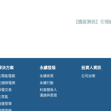
【講座資訊】引領
解決方案
永續發展
投資人資訊
太陽能電廠
永續政策
公司治理
光儲微電網
永續行動
綠電交易
利害關係人
溝通與管道
生質能
維運管理
實績案例