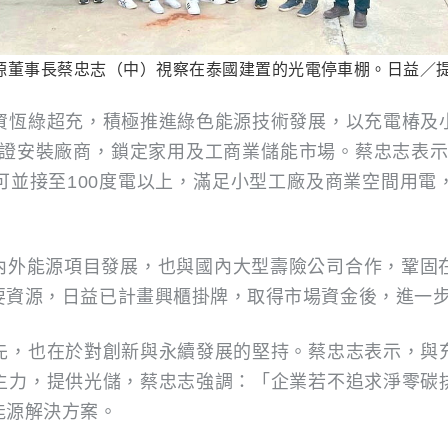
源董事長蔡忠志（中）視察在泰國建置的光電停車棚。日益／
資恆綠超充，積極推進綠色能源技術發展，以充電椿及
wall認證安裝廠商，鎖定家用及工商業儲能市場。蔡忠志表
，可並接至100度電以上，滿足小型工廠及商業空間用
國內外能源項目發展，也與國內大型壽險公司合作，鞏固
要資源，日益已計畫興櫃掛牌，取得市場資金後，進一
先，也在於對創新與永續發展的堅持。蔡忠志表示，與
主力，提供光儲，蔡忠志強調：「企業若不追求淨零碳
能源解決方案。