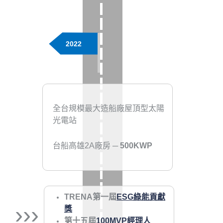
2022
全台規模最大造船廠屋頂型太陽
光電站
台船高雄2A廠房 ─
500KWP
TRENA第一屆
ESG綠能貢獻
›››
獎
第十五屆
100MVP經理人