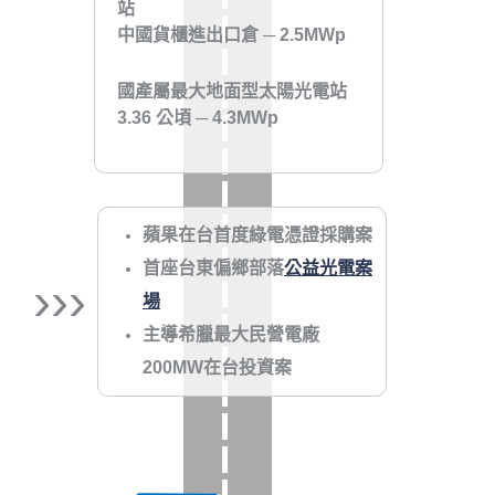
站
中國貨櫃進出口倉 ─ 2.5MWp
國產屬最大地面型太陽光電站
3.36 公頃 ─
4.3
MWp
蘋果在台首度綠電憑證採購案
首座台東偏鄉部落
公益光電案
›››
場
主導希臘最大民營電廠
200MW在台投資案