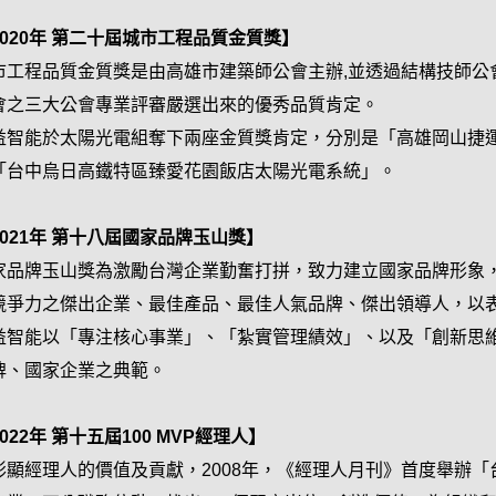
2020年 第二十屆城市工程品質金質獎】
市工程品質金質獎是由高雄市建築師公會主辦,並透過結構技師公
會之三大公會專業評審嚴選出來的優秀品質肯定。
益智能於太陽光電組奪下兩座金質獎肯定，分別是「高雄岡山捷
「台中烏日高鐵特區臻愛花園飯店太陽光電系統」。
2021年 第十八屆國家品牌玉山獎】
家品牌玉山獎為激勵台灣企業勤奮打拼，致力建立國家品牌形象
競爭力之傑出企業、最佳產品、最佳人氣品牌、傑出領導人，以
益智能以「專注核心事業」、「紮實管理績效」、以及「創新思
牌、國家企業之典範。
022年 第十五屆100 MVP經理人】
彰顯經理人的價值及貢獻，2008年，《經理人月刊》首度舉辦「台