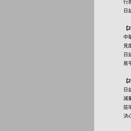
行
日
【
中
見
日
易
【
日
減
這
決