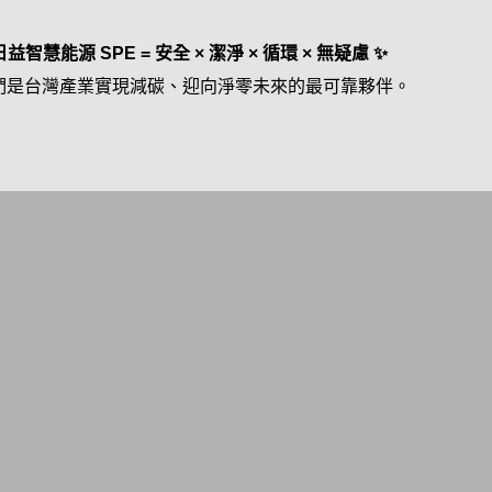
益智慧能源 SPE = 安全 × 潔淨 × 循環 × 無疑慮
✨
們是台灣產業實現減碳、迎向淨零未來的最可靠夥伴。