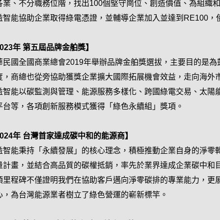
各業、不分職務位階，找出100個堅守崗位、創造價值、為組織
益智能協助企業取得綠電憑證，並輔導企業加入並達到RE100，使
2023年 第五屆品牌金舶獎】
華民國全國商業總會2019年舉辦品牌金舶獎選拔，主要目的是
度，商總也從旁協助獲獎企業擴大國際拓展機會效益，走向海外
益智能以碳監測與管理、能源服務多樣化、跨國綠電交易、太陽
平台等，各項創新服務模式獲得「綠色永續組」獎項。
2024年 台灣首家達成碳中和的能源商】
益智能秉持「永續發展」的核心理念，積極推動企業自身的淨零
量計畫，並結合高品質的碳權抵銷，率先於業界達成企業碳中和
項里程碑不僅證明我們在協助客戶邁向淨零碳排的專業能力，更
心，為台灣能源業者樹立了綠色營運的嶄新標竿。